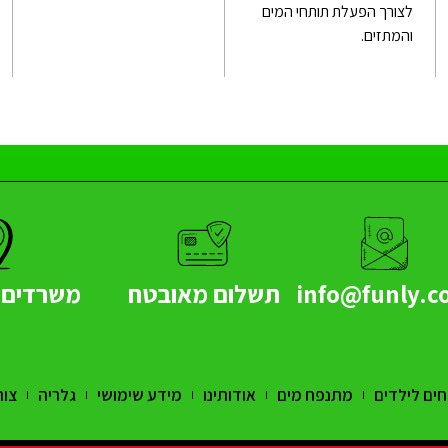
לצורך הפעלת תותחי המים
והמתזים.
info@funly.co
תשלום מאובטח
משרדים -
ים לילדים
מתנפח מים
אודותינו
מידע שימושי
גלריה
צור