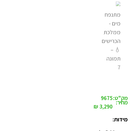
מק"ט:
9675
מחיר:
₪
3,290
מידות: