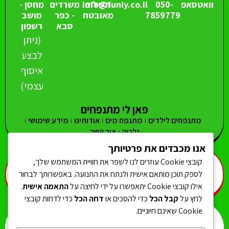
וואטסאפ
050-
תשלום
info@funly.co.il
משרדים
מחסן -
7859779
מאובטח
- כפר
מושב
סבא
רשפון
(ניתן
לבצע
איסוף
עצמי)
פאן לי מתנפחים
מתנפחים לילדים
מתנפח מים
אודותינו
מידע שימושי
גלריה
צור קשר
אנו מכבדים את פרטיותך
קובצי Cookie עוזרים לנו לשפר את חוויית המשתמש שלך,
מתנפח מים
מגלשות מים
מגלשה גבוהה
מתנפחים גדולים
מתנפחים קטנים
מתנפחים צרים
מתנפח אתגרון
מתנפחים לנסיכות
לספק תוכן מותאם אישית ולנתח את התנועה. באפשרותך לבחור
מתנפחים חדשים לילדים
אילו קובצי Cookie יתאפשרו על ידי לחיצה על
התאמה אישית
.
לחץ על
קבל הכל
כדי להסכים או
דחה הכל
כדי לדחות קובצי
Cookie שאינם חיוניים.
המוצרים באתר הם לשימוש פרטי * התמונות באתר להמחשה בלבד *