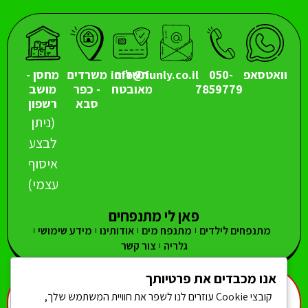
וואטסאפ
050-
תשלום
info@funly.co.il
משרדים
מחסן -
7859779
מאובטח
- כפר
מושב
סבא
רשפון
(ניתן
לבצע
איסוף
עצמי)
פאן לי מתנפחים
מתנפחים לילדים
מתנפח מים
אודותינו
מידע שימושי
גלריה
צור קשר
אנו מכבדים את פרטיותך
מתנפח מים
מגלשות מים
מגלשה גבוהה
מתנפחים גדולים
קובצי Cookie עוזרים לנו לשפר את חוויית המשתמש שלך,
מתנפחים קטנים
מתנפחים צרים
מתנפח אתגרון
מתנפחים לנסיכות