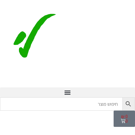
₪
0
0