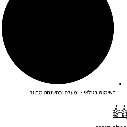
השימוש בגילאי 3 ומעלה ובהשגחת מבוגר.