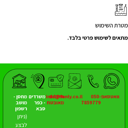
מטרת השימוש
מתאים לשימוש פרטי בלבד.
וואטסאפ
050-
תשלום
info@funly.co.il
משרדים
מחסן -
7859779
מאובטח
- כפר
מושב
סבא
רשפון
(ניתן
לבצע