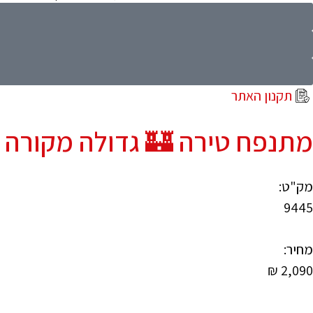
תקנון האתר
מתנפח טירה 🏰 גדולה מקורה 
מק"ט:
9445
מחיר:
₪
2,090