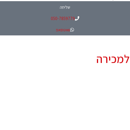
שליחה
050-7859779
וואטסאפ
למכירה