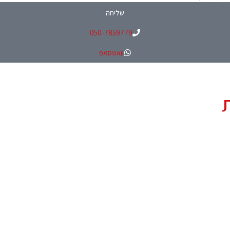
שליחה
050-7859779
וואטסאפ