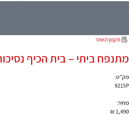
תקנון האתר
מתנפח ביתי – בית הכיף נסיכות
מק"ט:
9215P
מחיר:
₪
1,490