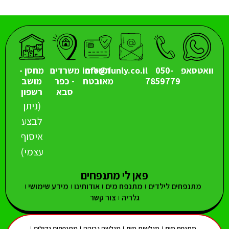
וואטסאפ
050-
תשלום
info@funly.co.il
משרדים
מחסן -
7859779
מאובטח
- כפר
מושב
סבא
רשפון
(ניתן
לבצע
איסוף
עצמי)
פאן לי מתנפחים
מתנפחים לילדים
מתנפח מים
אודותינו
מידע שימושי
גלריה
צור קשר
מתנפח מים
מגלשות מים
מגלשה גבוהה
מתנפחים גדולים