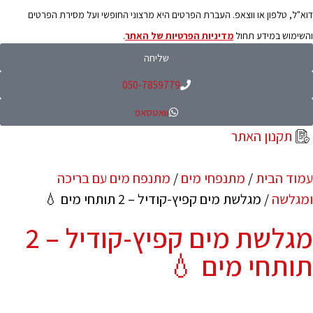
דוא"ל, טלפון או ווצאפ. העברת הפרטים היא מרצוני החופשי ועל מסירת הפרטים
והשימוש במידע תחול
מדיניות הפרטיות של האתר
.
שליחה
050-7859779
וואטסאפ
תקנון האתר
עמוד הבית
/
מתנפחי מים
/
מתנפח מים עם בריכה
ומגלשה
/ מגלשת מים קפיץ-קודיל – 2 תותחי מים 💧
מגלשת מים קפיץ-קודיל – 2
תותחי מים 💧