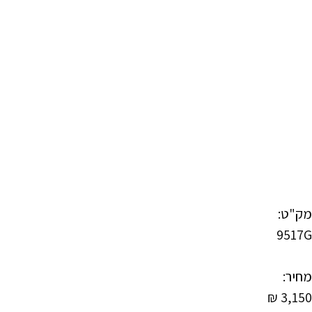
מק"ט:
9517G
מחיר:
₪
3,150