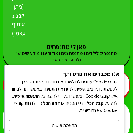
(ניתן
לבצע
איסוף
עצמי)
פאן לי מתנפחים
מתנפחים לילדים
מתנפח מים
אודותינו
מידע שימושי
גלריה
צור קשר
אנו מכבדים את פרטיותך
מתנפח מים
מגלשות מים
מגלשה גבוהה
מתנפחים גדולים
קובצי Cookie עוזרים לנו לשפר את חוויית המשתמש שלך,
מתנפחים קטנים
מתנפחים צרים
מתנפח אתגרון
מתנפחים לנסיכות
לספק תוכן מותאם אישית ולנתח את התנועה. באפשרותך לבחור
מתנפחים חדשים לילדים
אילו קובצי Cookie יתאפשרו על ידי לחיצה על
התאמה אישית
.
לחץ על
קבל הכל
כדי להסכים או
דחה הכל
כדי לדחות קובצי
Cookie שאינם חיוניים.
המוצרים באתר הם לשימוש פרטי * התמונות באתר להמחשה בלבד *
ט.ל.ח. * אחריות פגמי ייצור – חצי שנה
מדיניות פרטיות
הצהרת נגישות
ביטול עסקה
מפת אתר
תקנון אתר
התאמה אישית
מדיניות משלוחים