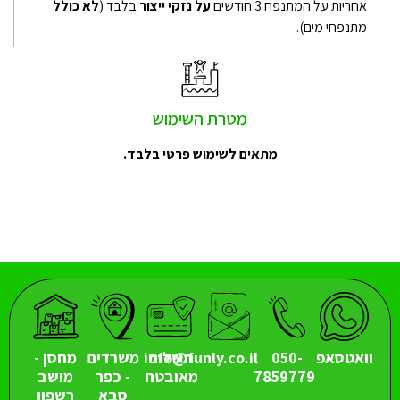
אחריות על המתנפח 3 חודשים
על נזקי ייצור
בלבד (
לא כולל
מתנפחי מים).
מטרת השימוש
מתאים לשימוש פרטי בלבד.
וואטסאפ
050-
תשלום
info@funly.co.il
משרדים
מחסן -
7859779
מאובטח
- כפר
מושב
סבא
רשפון