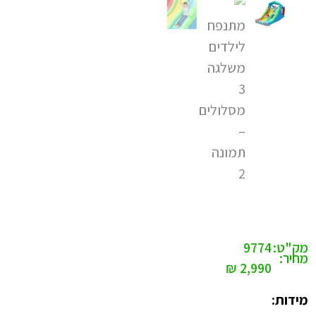
מק"ט:
9774
מחיר:
₪
2,990
מידות: