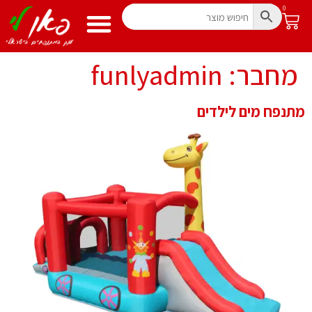
0
מחבר:
funlyadmin
מתנפח מים לילדים