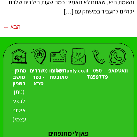
והאמת היא, שאתם לא תאמינו כמה שעות הילדים שלכם
יכולים להעביר במשחק עם […]
הבא
←
וואטסאפ
050-
תשלום
info@funly.co.il
משרדים
מחסן -
7859779
מאובטח
- כפר
מושב
סבא
רשפון
(ניתן
לבצע
איסוף
עצמי)
פאן לי מתנפחים