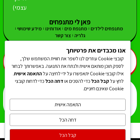
עצמי)
פאן לי מתנפחים
מתנפחים לילדים
מתנפח מים
אודותינו
מידע שימושי
גלריה
צור קשר
אנו מכבדים את פרטיותך
מתנפח מים
מגלשות מים
מגלשה גבוהה
מתנפחים גדולים
קובצי Cookie עוזרים לנו לשפר את חוויית המשתמש שלך,
מתנפחים קטנים
מתנפחים צרים
מתנפח אתגרון
מתנפחים לנסיכות
לספק תוכן מותאם אישית ולנתח את התנועה. באפשרותך לבחור
מתנפחים חדשים לילדים
אילו קובצי Cookie יתאפשרו על ידי לחיצה על
התאמה אישית
.
לחץ על
קבל הכל
כדי להסכים או
דחה הכל
כדי לדחות קובצי
Cookie שאינם חיוניים.
המוצרים באתר הם לשימוש פרטי * התמונות באתר להמחשה בלבד *
ט.ל.ח. * אחריות פגמי ייצור – חצי שנה
מדיניות פרטיות
הצהרת נגישות
ביטול עסקה
מפת אתר
תקנון אתר
התאמה אישית
מדיניות משלוחים
דחה הכל
קבל הכל